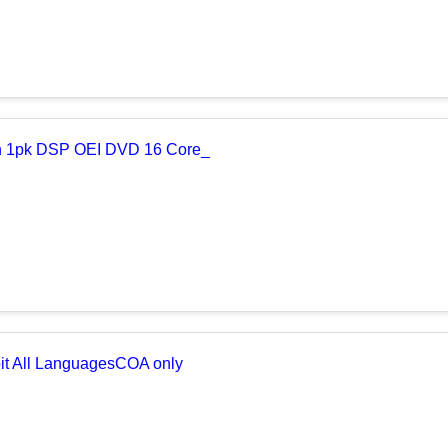
sh 1pk DSP OEI DVD 16 Core_
bit All LanguagesCOA only