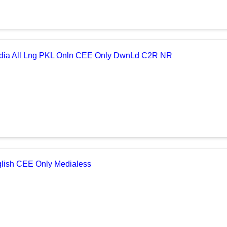
Media All Lng PKL Onln CEE Only DwnLd C2R NR
lish CEE Only Medialess