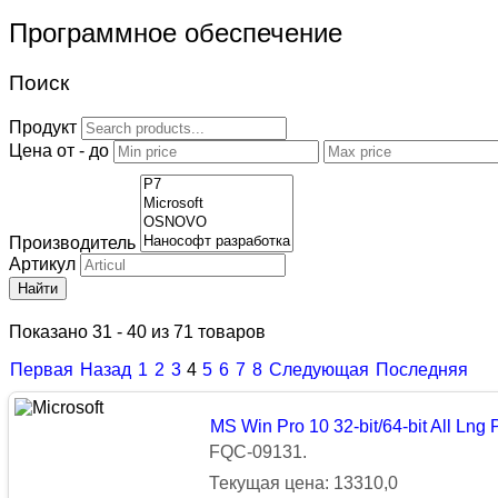
Программное обеспечение
Поиск
Продукт
Цена от - до
Производитель
Артикул
Найти
Показано 31 - 40 из 71 товаров
Первая
Назад
1
2
3
4
5
6
7
8
Следующая
Последняя
MS Win Pro 10 32-bit/64-bit All Ln
FQC-09131.
Текущая цена: 13310,0