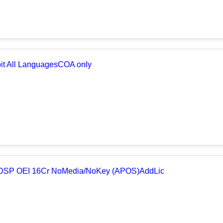
bit All LanguagesCOA only
k DSP OEI 16Cr NoMedia/NoKey (APOS)AddLic