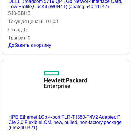
DELL Broadcom 5719 QP 1Gb Network Interface Card,
Low Profile,CusKit (W0N4T) (analog 540-11147)
540-BBHB
Текущая цена: 8101,03
Склад: 0
Транзит: 0
Добавить в корзину
HPE Ethernet 1Gb 4-port FLR-T I350-T4V2 Adapter, P
CIe 2.0 FlexibleLOM, new, pulled, non-factory package
(665240-B21)