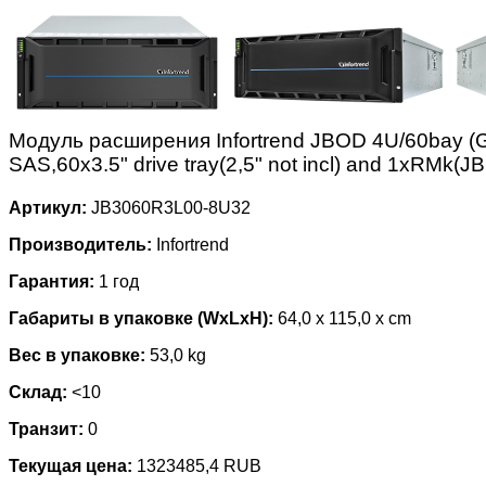
Модуль расширения Infortrend JBOD 4U/60bay (G
SAS,60x3.5" drive tray(2,5" not incl) and 1xRMk(J
Артикул:
JB3060R3L00-8U32
Производитель:
Infortrend
Гарантия:
1 год
Габариты в упаковке (WxLxH):
64,0 x 115,0 x cm
Вес в упаковке:
53,0 kg
Склад:
<10
Транзит:
0
Текущая цена:
1323485,4 RUB