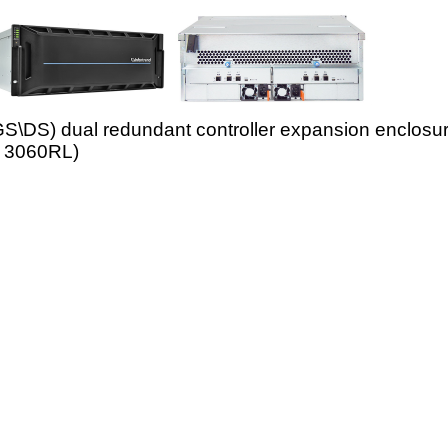
S\DS) dual redundant controller expansion encl
B 3060RL)