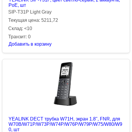
PoE, шт
SIP-T31P Light Gray
Текущая цена: 5211,72
Склад: <10
Транзит: 0
Добавить в корзину
YEALINK DECT трубка W71H, экран 1.8", FNR, для
W70B/W71P/W73P/W74P/W76P/W79P/W75/W80/W9
0, шт