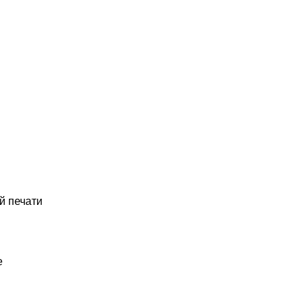
й печати
е